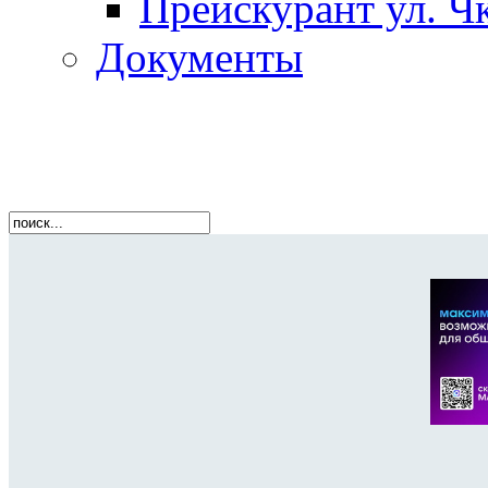
Прейскурант ул. Чк
Документы