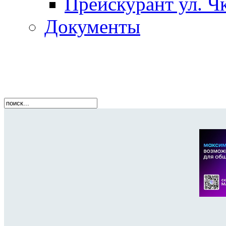
Прейскурант ул. Чк
Документы