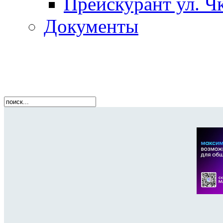
Прейскурант ул. Чк
Документы