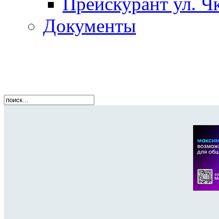
Прейскурант ул. Чк
Документы