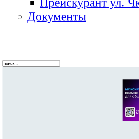
Прейскурант ул. Чк
Документы