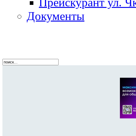
Прейскурант ул. Чк
Документы