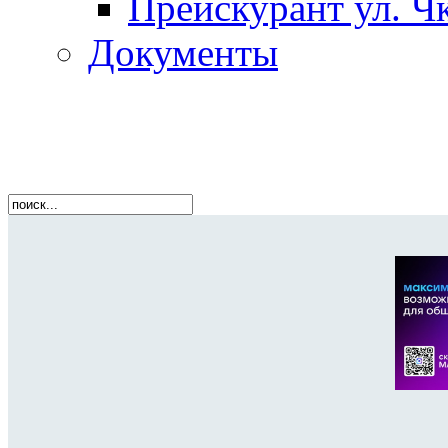
Прейскурант ул. Чк
Документы