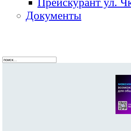
Прейскурант ул. Чк
Документы