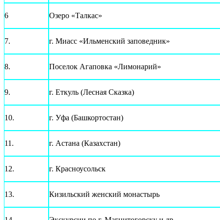
6
Озеро «Талкас»
7.
г. Миасс «Ильменский заповедник»
8.
Поселок Агаповка «Лимонарий»
9.
г. Еткуль (Лесная Сказка)
10.
г. Уфа (Башкортостан)
11.
г. Астана (Казахстан)
12.
г. Красноусольск
13.
Кизильский женский монастырь
14.
Экскурсии по г. Магнитогорску и др.