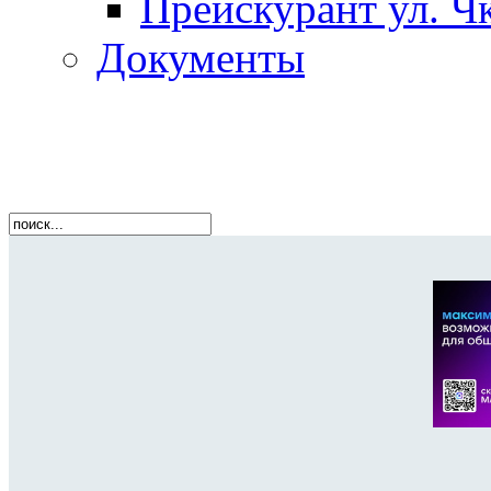
Прейскурант ул. Чк
Документы