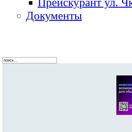
Прейскурант ул. Чк
Документы