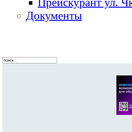
Прейскурант ул. Чк
Документы