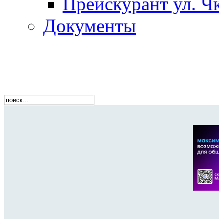
Прейскурант ул. Чк
Документы