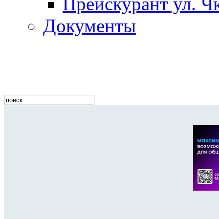
Прейскурант ул. Чк
Документы