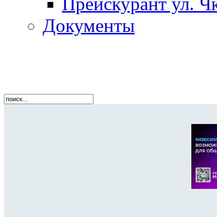
Прейскурант ул. Чк
Документы