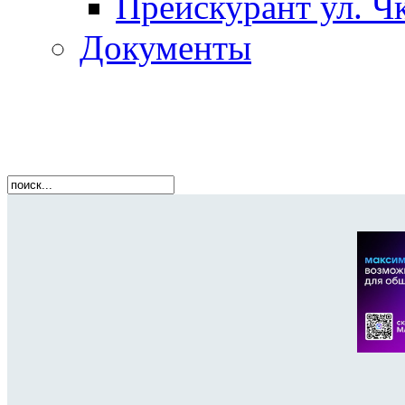
Прейскурант ул. Чк
Документы