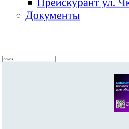
Прейскурант ул. Чк
Документы