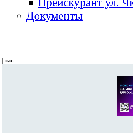
Прейскурант ул. Чк
Документы