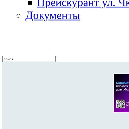
Прейскурант ул. Чк
Документы