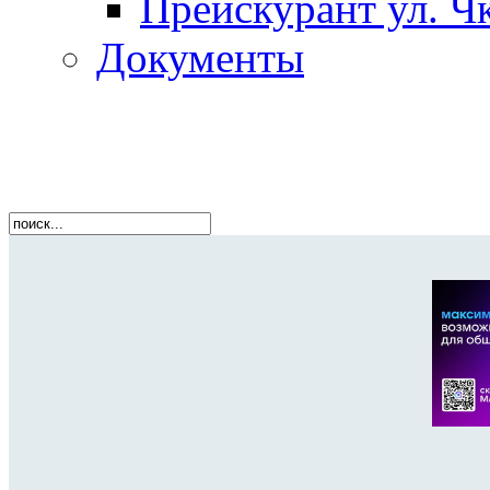
Прейскурант ул. Чк
Документы