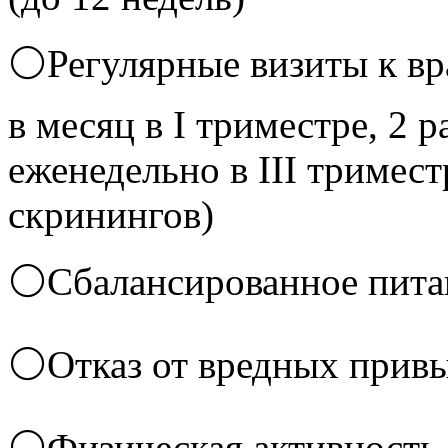
⚪Регулярные визиты к вра
в месяц в I триместре, 2 р
еженедельно в III тримес
скринингов)
⚪Сбалансированное пита
⚪Отказ от вредных прив
⚪Физическая активность 