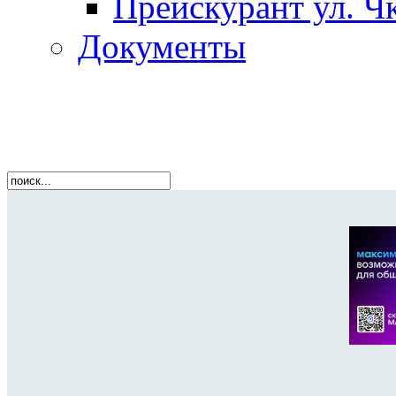
Прейскурант ул. Чк
Документы