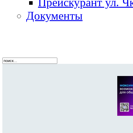
Прейскурант ул. Чк
Документы