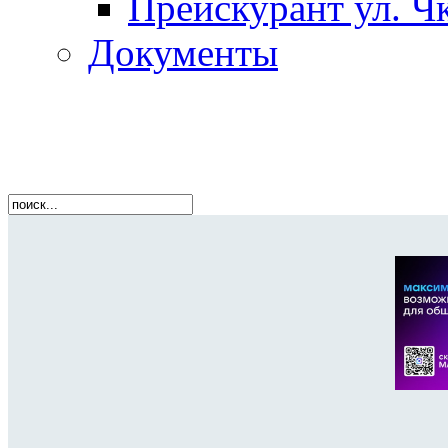
Прейскурант ул. Чк
Документы