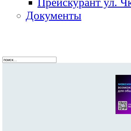
Прейскурант ул. Чк
Документы