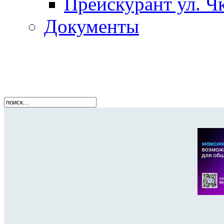
Прейскурант ул. Чк
Документы