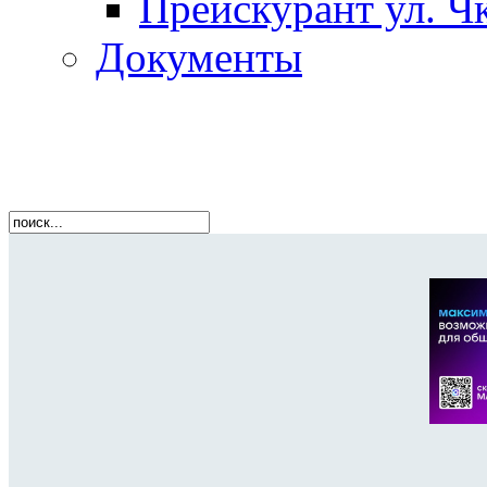
Прейскурант ул. Чк
Документы