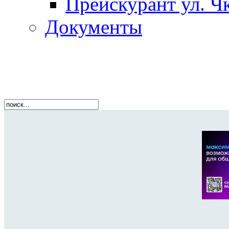
Прейскурант ул. Чк
Документы