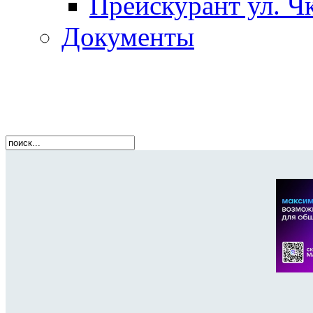
Прейскурант ул. Чк
Документы