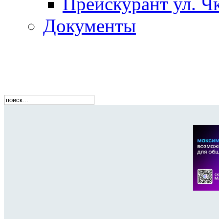
Прейскурант ул. Чк
Документы