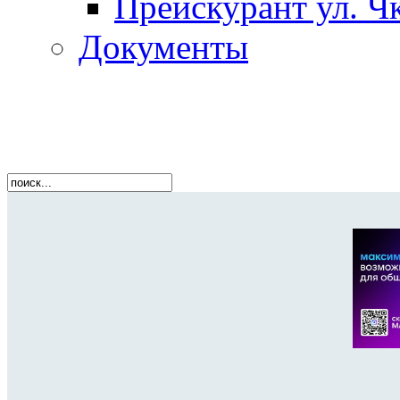
Прейскурант ул. Чк
Документы