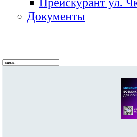
Прейскурант ул. Чк
Документы