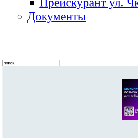
Прейскурант ул. Чк
Документы