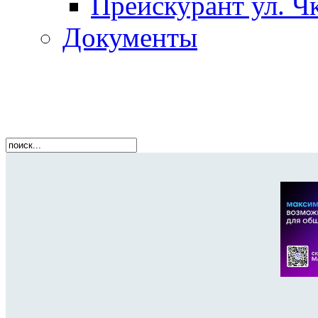
Прейскурант ул. Чк
Документы