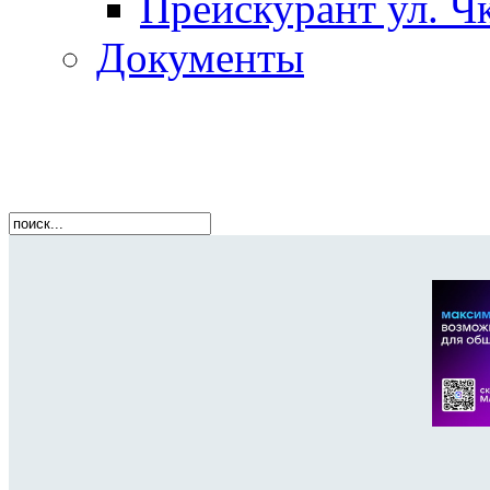
Прейскурант ул. Чк
Документы