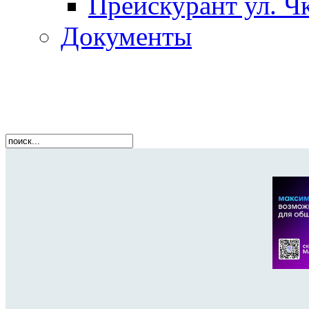
Прейскурант ул. Чк
Документы