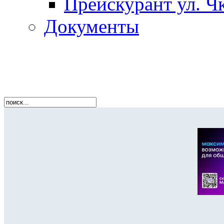
Прейскурант ул. Чк
Документы