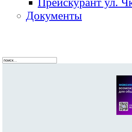
Прейскурант ул. Чк
Документы