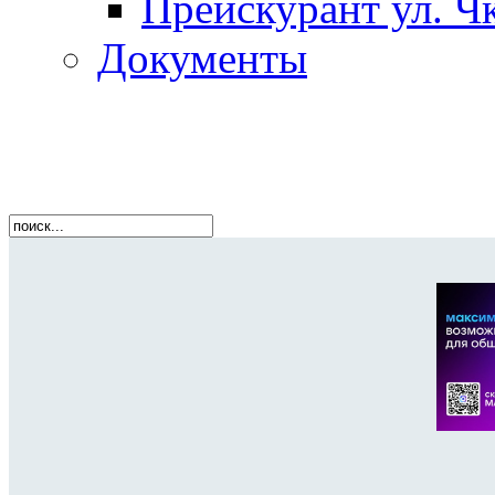
Прейскурант ул. Чк
Документы