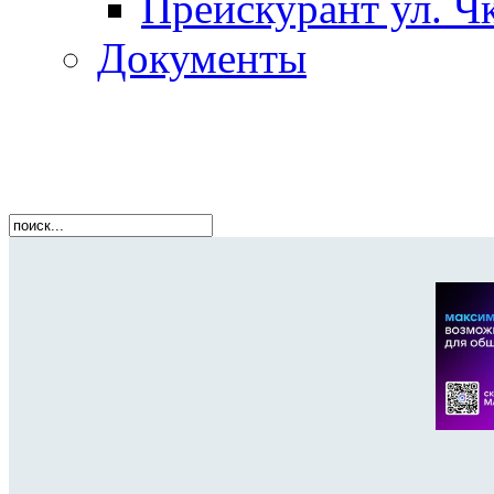
Прейскурант ул. Чк
Документы