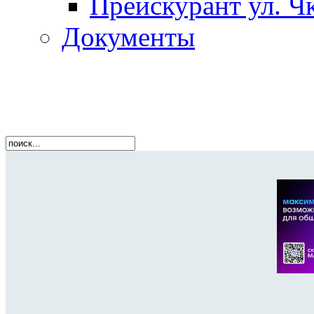
Прейскурант ул. Чк
Документы