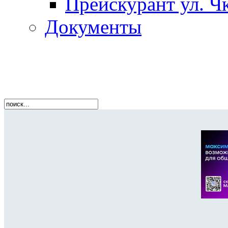
Прейскурант ул. Чк
Документы