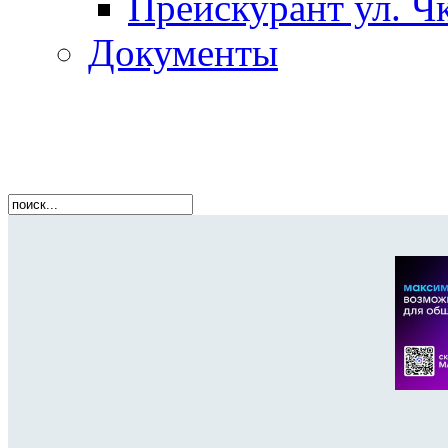
Прейскурант ул. Чк
Документы