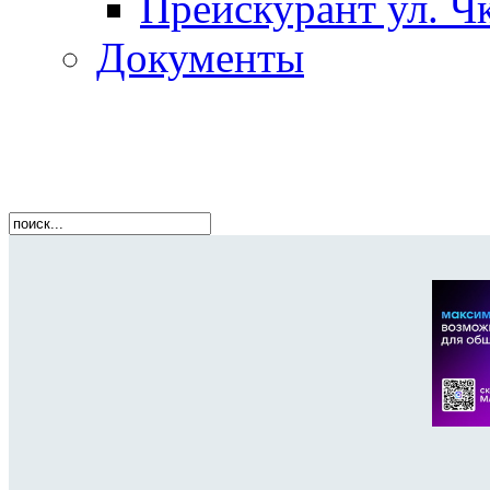
Прейскурант ул. Чк
Документы