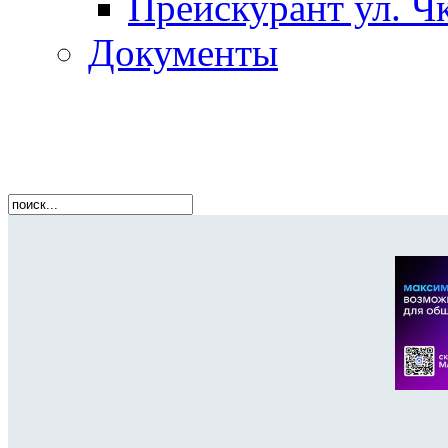
Прейскурант ул. Чк
Документы