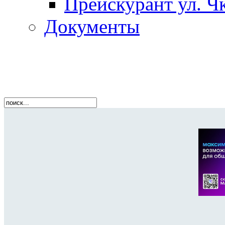
Прейскурант ул. Чк
Документы