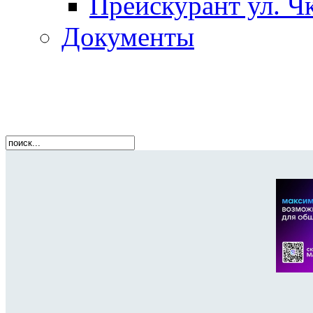
Прейскурант ул. Чк
Документы