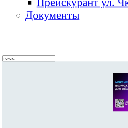
Прейскурант ул. Чк
Документы