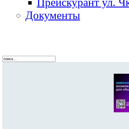
Прейскурант ул. Чк
Документы