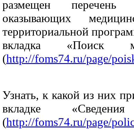
размещен перечень м
оказывающих медиц
территориальной програ
вкладка «Поиск ме
(
http://foms74.ru/page/pois
Узнать, к какой из них п
вкладке «Сведе
(
http://foms74.ru/page/poli