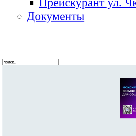
Прейскурант ул. Чк
Документы