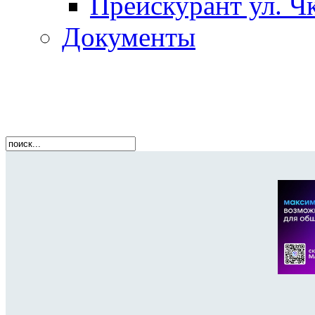
Прейскурант ул. Чк
Документы