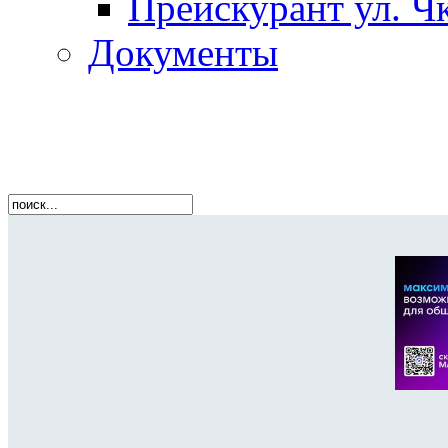
Прейскурант ул. Чк
Документы